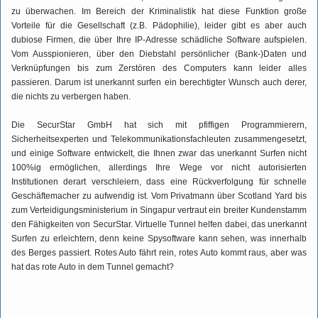
zu überwachen. Im Bereich der Kriminalistik hat diese Funktion große
Vorteile für die Gesellschaft (z.B. Pädophilie), leider gibt es aber auch
dubiose Firmen, die über Ihre IP-Adresse schädliche Software aufspielen.
Vom Ausspionieren, über den Diebstahl persönlicher (Bank-)Daten und
Verknüpfungen bis zum Zerstören des Computers kann leider alles
passieren. Darum ist unerkannt surfen ein berechtigter Wunsch auch derer,
die nichts zu verbergen haben.
Die SecurStar GmbH hat sich mit pfiffigen Programmierern,
Sicherheitsexperten und Telekommunikationsfachleuten zusammengesetzt,
und einige Software entwickelt, die Ihnen zwar das unerkannt Surfen nicht
100%ig ermöglichen, allerdings Ihre Wege vor nicht autorisierten
Institutionen derart verschleiern, dass eine Rückverfolgung für schnelle
Geschäftemacher zu aufwendig ist. Vom Privatmann über Scotland Yard bis
zum Verteidigungsministerium in Singapur vertraut ein breiter Kundenstamm
den Fähigkeiten von SecurStar. Virtuelle Tunnel helfen dabei, das unerkannt
Surfen zu erleichtern, denn keine Spysoftware kann sehen, was innerhalb
des Berges passiert. Rotes Auto fährt rein, rotes Auto kommt raus, aber was
hat das rote Auto in dem Tunnel gemacht?