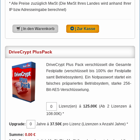
* Alle Preise zuzüglich MwSt (Die MwSt Ihres Landes wird anhand Ihrer
IP bzw Adresseingabe berechnet)
| In den Warenkorb
| Zur Kasse
DriveCrypt PlusPack
DriveCrypt Plus Pack verschlüsselt die Gesamte
Festplatte (verschlüsselt bis 100% der Festplatte
samt Betriebssystem). Ein Notpasswort startet ein
falsches präpariertes Betrisbsystem, starke 256-
Bit-AES-Verschlüsselung.
Lizenz(en) á
125.00€
(Ab 2 Lizenzen á
108.00€) *
Upgrade:
Jahre á
37.50€
pro Lizenz (Lizenzen x Anzahl Jahre) *
Summe: