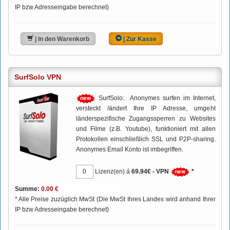
IP bzw Adresseingabe berechnet)
| In den Warenkorb
| Zur Kasse
SurfSolo VPN
SurfSolo: Anonymes surfen im Internet,
versteckt /ändert Ihre IP Adresse, umgeht
länderspezifische Zugangssperren zu Websites
und Filme (z.B. Youtube), funktioniert mit allen
Protokollen einschließlich SSL und P2P-sharing.
Anonymes Email Konto ist imbegriffen.
Lizenz(en) á
69.94€ - VPN
*
Summe:
* Alle Preise zuzüglich MwSt (Die MwSt Ihres Landes wird anhand Ihrer
IP bzw Adresseingabe berechnet)