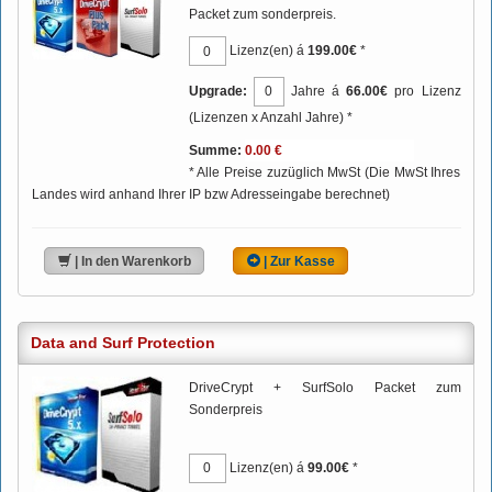
Packet zum sonderpreis.
Lizenz(en) á
199.00€
*
Upgrade:
Jahre á
66.00€
pro Lizenz
(Lizenzen x Anzahl Jahre) *
Summe:
* Alle Preise zuzüglich MwSt (Die MwSt Ihres
Landes wird anhand Ihrer IP bzw Adresseingabe berechnet)
| In den Warenkorb
| Zur Kasse
Data and Surf Protection
DriveCrypt + SurfSolo Packet zum
Sonderpreis
Lizenz(en) á
99.00€
*