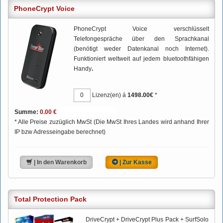
PhoneCrypt Voice
PhoneCrypt Voice verschlüsselt
Telefongespräche über den Sprachkanal
(benötigt weder Datenkanal noch Internet).
Funktioniert weltweit auf jedem bluetoothfähigen
Handy
.
Lizenz(en) á
1498.00€
*
Summe:
* Alle Preise zuzüglich MwSt (Die MwSt Ihres Landes wird anhand Ihrer
IP bzw Adresseingabe berechnet)
| In den Warenkorb
| Zur Kasse
Total Protection Pack
DriveCrypt + DriveCrypt Plus Pack + SurfSolo