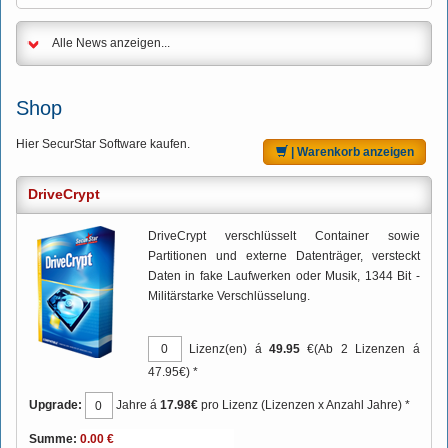
Alle News anzeigen...
Shop
Hier SecurStar Software kaufen.
| Warenkorb anzeigen
DriveCrypt
DriveCrypt verschlüsselt Container sowie
Partitionen und externe Datenträger, versteckt
Daten in fake Laufwerken oder Musik, 1344 Bit -
Militärstarke Verschlüsselung.
Lizenz(en) á
49.95
€(Ab 2 Lizenzen á
47.95€) *
Upgrade:
Jahre á
17.98€
pro Lizenz (Lizenzen x Anzahl Jahre) *
Summe: