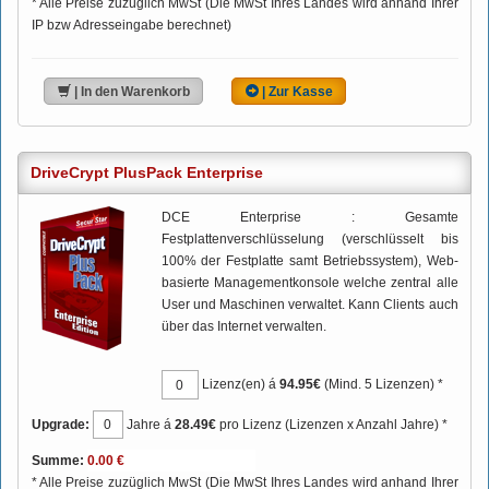
* Alle Preise zuzüglich MwSt (Die MwSt Ihres Landes wird anhand Ihrer
IP bzw Adresseingabe berechnet)
| In den Warenkorb
| Zur Kasse
DriveCrypt PlusPack Enterprise
DCE Enterprise : Gesamte
Festplattenverschlüsselung (verschlüsselt bis
100% der Festplatte samt Betriebssystem), Web-
basierte Managementkonsole welche zentral alle
User und Maschinen verwaltet. Kann Clients auch
über das Internet verwalten.
Lizenz(en) á
94.95€
(Mind. 5 Lizenzen) *
Upgrade:
Jahre á
28.49€
pro Lizenz (Lizenzen x Anzahl Jahre) *
Summe:
* Alle Preise zuzüglich MwSt (Die MwSt Ihres Landes wird anhand Ihrer