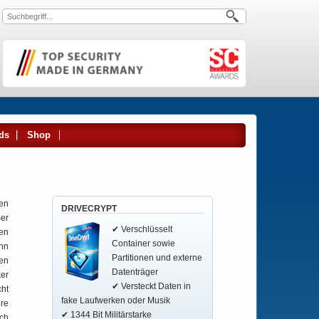
ds
Shop
ien
DRIVECRYPT
er
✔ Verschlüsselt
ien
Container sowie
enn
Partitionen und externe
ten
Datenträger
ker
✔ Versteckt Daten in
cht
fake Laufwerken oder Musik
hre
✔ 1344 Bit Militärstarke
ch