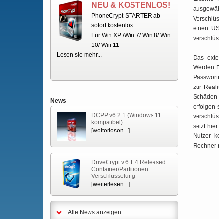
N
EU &
KOSTENLOS!
ausgewäh
PhoneCrypt-STARTER ab
Verschlü
sofort kostenlos.
einen USB
Für Win XP /Win 7/ Win 8/ Win
verschlüs
10/ Win 11
Lesen sie mehr...
Das exter
Werden Da
Passwörte
zur Reali
Schäden m
News
erfolgen 
DCPP v6.2.1 (Windows 11
verschlü
kompatibel)
setzt hie
[weiterlesen...]
Nutzer ko
Rechner n
DriveCrypt v.6.1.4 Released
Container/Partitionen
Verschlüsselung
[weiterlesen...]
Alle News anzeigen...