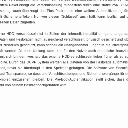
ltem Paket erfolgt die Verschlüsselung mindestens durch eine starke 256 Bit 
sselung, auch überzeugt das Plus Pack durch eine weitere Authentifizierung ü
-Sicherheits-Token. Nur wer diesen "Schlüssel" auch hält, kann letztlich auf 
selten Daten zugreifen.
ne HDD verschlüsseln ist in Zeiten der Internetkriminalität dringend angerat
ten und Festplatten nicht ausreichend verschlüsselt, physisch gesichert und ü
r zusätzlich geschützt, kann schnell ein unangenehmer Eingriff in die Privatsph
tät werden. Je nach Umfang kann dies für den Nutzer auch erhebliche finanzie
it sich bringen, weshalb das externe HDD verschlüsseln lieber früher als zu s
sollte. Durch das DCPP System werden alle Dateien von der Festplatte automati
sselt, bevor sie überhaupt in den Speicher gelangen. Die Software von SecurS
r auf Transparenz, so dass alle Verschlüsselungen und Sicherheitsvorgänge für 
mplett einzusehen bleiben. Die Pre-Boot-Authentifikation stellt sicher, dass 
ur von seinem Besitzer hochgefahren wird.