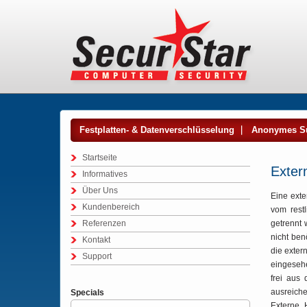
Festplatten- & Datenverschlüsselung
Anonymes S
Startseite
Exter
Informatives
Über Uns
Eine exte
Kundenbereich
vom rest
Referenzen
getrennt 
nicht ben
Kontakt
die exte
Support
eingesehe
frei aus
ausreiche
Specials
Externe 