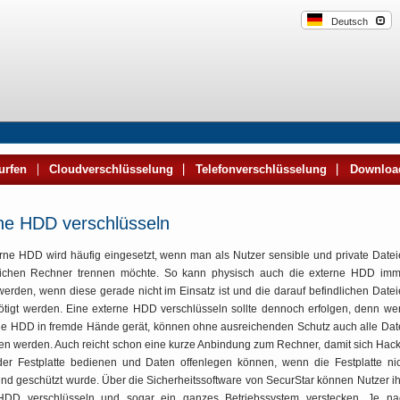
Deutsch
urfen
Cloudverschlüsselung
Telefonverschlüsselung
Downloa
ne HDD verschlüsseln
rne HDD wird häufig eingesetzt, wenn man als Nutzer sensible und private Date
lichen Rechner trennen möchte. So kann physisch auch die externe HDD imm
werden, wenn diese gerade nicht im Einsatz ist und die darauf befindlichen Date
ötigt werden. Eine externe HDD verschlüsseln sollte dennoch erfolgen, denn w
rne HDD in fremde Hände gerät, können ohne ausreichenden Schutz auch alle Da
n werden. Auch reicht schon eine kurze Anbindung zum Rechner, damit sich Hac
 der Festplatte bedienen und Daten offenlegen können, wenn die Festplatte ni
nd geschützt wurde. Über die Sicherheitssoftware von SecurStar können Nutzer i
HDD verschlüsseln und sogar ein ganzes Betriebssystem verstecken. Je na