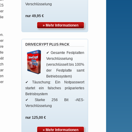
Verschlüsselung
AES
ber
nur 49,95 €
die
» Mehr Informationen
en.
ber
DRIVECRYPT PLUS PACK
äre
lle
✔ Gesamte Festplatten
pät
Verschlüsselung
sch
(verschlüsselt bis 100%
tar
der Festplatte samt
den
Betriebssystem)
der
✔ Täuschung: Ein Notpasswort
startet ein falsches präpariertes
Betrisbsystem
✔ Starke 256 Bit -AES-
Verschlüsselung
nur 125,00 €
» Mehr Informationen